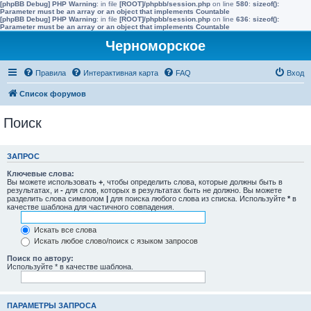
[phpBB Debug] PHP Warning
: in file
[ROOT]/phpbb/session.php
on line
580
:
sizeof():
Parameter must be an array or an object that implements Countable
[phpBB Debug] PHP Warning
: in file
[ROOT]/phpbb/session.php
on line
636
:
sizeof():
Parameter must be an array or an object that implements Countable
Черноморское
Правила
Интерактивная карта
FAQ
Вход
Список форумов
Поиск
ЗАПРОС
Ключевые слова:
Вы можете использовать
+
, чтобы определить слова, которые должны быть в
результатах, и
-
для слов, которых в результатах быть не должно. Вы можете
разделить слова символом
|
для поиска любого слова из списка. Используйте
*
в
качестве шаблона для частичного совпадения.
Искать все слова
Искать любое слово/поиск с языком запросов
Поиск по автору:
Используйте * в качестве шаблона.
ПАРАМЕТРЫ ЗАПРОСА