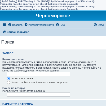
[phpBB Debug] PHP Warning
: in file
[ROOT]/phpbb/session.php
on line
580
:
sizeof():
Parameter must be an array or an object that implements Countable
[phpBB Debug] PHP Warning
: in file
[ROOT]/phpbb/session.php
on line
636
:
sizeof():
Parameter must be an array or an object that implements Countable
Черноморское
Правила
Интерактивная карта
FAQ
Вход
Список форумов
Поиск
ЗАПРОС
Ключевые слова:
Вы можете использовать
+
, чтобы определить слова, которые должны быть в
результатах, и
-
для слов, которых в результатах быть не должно. Вы можете
разделить слова символом
|
для поиска любого слова из списка. Используйте
*
в
качестве шаблона для частичного совпадения.
Искать все слова
Искать любое слово/поиск с языком запросов
Поиск по автору:
Используйте * в качестве шаблона.
ПАРАМЕТРЫ ЗАПРОСА