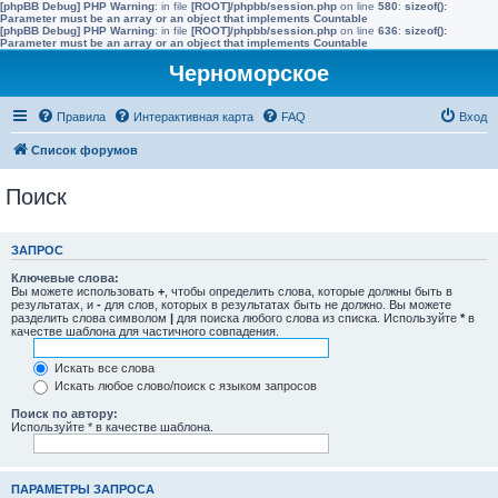
[phpBB Debug] PHP Warning
: in file
[ROOT]/phpbb/session.php
on line
580
:
sizeof():
Parameter must be an array or an object that implements Countable
[phpBB Debug] PHP Warning
: in file
[ROOT]/phpbb/session.php
on line
636
:
sizeof():
Parameter must be an array or an object that implements Countable
Черноморское
Правила
Интерактивная карта
FAQ
Вход
Список форумов
Поиск
ЗАПРОС
Ключевые слова:
Вы можете использовать
+
, чтобы определить слова, которые должны быть в
результатах, и
-
для слов, которых в результатах быть не должно. Вы можете
разделить слова символом
|
для поиска любого слова из списка. Используйте
*
в
качестве шаблона для частичного совпадения.
Искать все слова
Искать любое слово/поиск с языком запросов
Поиск по автору:
Используйте * в качестве шаблона.
ПАРАМЕТРЫ ЗАПРОСА