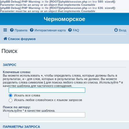
[phpBB Debug] PHP Warning
: in file
[ROOT]/phpbb/session.php
on line
580
:
sizeof():
Parameter must be an array or an object that implements Countable
[phpBB Debug] PHP Warning
: in file
[ROOT]/phpbb/session.php
on line
636
:
sizeof():
Parameter must be an array or an object that implements Countable
Черноморское
Правила
Интерактивная карта
FAQ
Вход
Список форумов
Поиск
ЗАПРОС
Ключевые слова:
Вы можете использовать
+
, чтобы определить слова, которые должны быть в
результатах, и
-
для слов, которых в результатах быть не должно. Вы можете
разделить слова символом
|
для поиска любого слова из списка. Используйте
*
в
качестве шаблона для частичного совпадения.
Искать все слова
Искать любое слово/поиск с языком запросов
Поиск по автору:
Используйте * в качестве шаблона.
ПАРАМЕТРЫ ЗАПРОСА