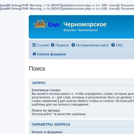
[phpBB Debug] PHP Warning
: in file
[ROOT]/phpbb/session.php
on line
580
:
sizeof(): Parame
[phpBB Debug] PHP Warning
: in file
[ROOT]/phpbb/session.php
on line
636
:
sizeof(): Parame
Черноморское
форумы Черноморска
Ссылки
Правила
Интерактивная карта
FAQ
Список форумов
Поиск
ЗАПРОС
Ключевые слова:
Вы можете использовать
+
, чтобы определить слова, которые дол
результатах, и
-
для слов, которых в результатах быть не должно.
слова символом
|
для поиска любого слова из списка. Используй
шаблона для частичного совпадения.
Поиск по автору:
Используйте * в качестве шаблона.
ПАРАМЕТРЫ ЗАПРОСА
Искать в форумах: