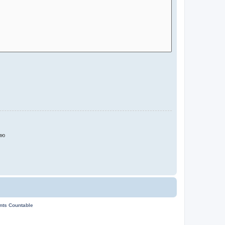
ию
ents Countable