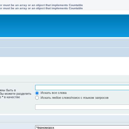
ter must be an array or an object that implements Countable
ter must be an array or an object that implements Countable
жны быть в
Искать все слова
 Вы можете разделить
те
*
в качестве
Искать любое слово/поиск с языком запросов