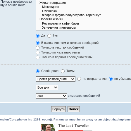
. Поиск в подфорумах
ющую опцию ниже.
Да
Нет
В названиях тем и текстах сообщений
Только в текстах сообщений
Только по названию темы
Только в первом сообщении темы
Сообщения
Темы
по возрастанию
по убыван
символов сообщений
tension/Core.php
on line
1266
:
count(): Parameter must be an array or an object that implem