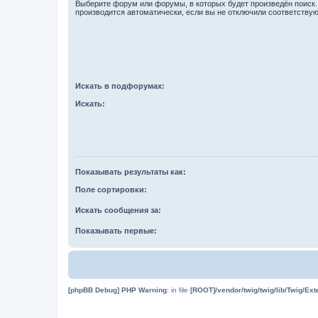
Выберите форум или форумы, в которых будет произведён поиск
производится автоматически, если вы не отключили соответству
Искать в подфорумах:
Искать:
Показывать результаты как:
Поле сортировки:
Искать сообщения за:
Показывать первые:
[phpBB Debug] PHP Warning
: in file
[ROOT]/vendor/twig/twig/lib/Twig/Ex