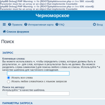
[phpBB Debug] PHP Warning
: in file
[ROOT]/phpbb/session.php
on line
580
:
sizeof():
Parameter must be an array or an object that implements Countable
[phpBB Debug] PHP Warning
: in file
[ROOT]/phpbb/session.php
on line
636
:
sizeof():
Parameter must be an array or an object that implements Countable
Черноморское
Правила
Интерактивная карта
FAQ
Вход
Список форумов
Поиск
ЗАПРОС
Ключевые слова:
Вы можете использовать
+
, чтобы определить слова, которые должны быть в
результатах, и
-
для слов, которых в результатах быть не должно. Вы можете
разделить слова символом
|
для поиска любого слова из списка. Используйте
*
в
качестве шаблона для частичного совпадения.
Искать все слова
Искать любое слово/поиск с языком запросов
Поиск по автору:
Используйте * в качестве шаблона.
ПАРАМЕТРЫ ЗАПРОСА