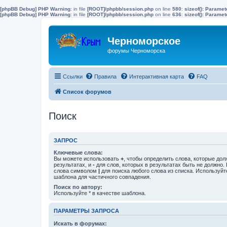
[phpBB Debug] PHP Warning
: in file
[ROOT]/phpbb/session.php
on line
580
:
sizeof(): Parame
[phpBB Debug] PHP Warning
: in file
[ROOT]/phpbb/session.php
on line
636
:
sizeof(): Parame
Черноморское
форумы Черноморска
Ссылки
Правила
Интерактивная карта
FAQ
Список форумов
Поиск
ЗАПРОС
Ключевые слова:
Вы можете использовать
+
, чтобы определить слова, которые дол
результатах, и
-
для слов, которых в результатах быть не должно.
слова символом
|
для поиска любого слова из списка. Используй
шаблона для частичного совпадения.
Поиск по автору:
Используйте * в качестве шаблона.
ПАРАМЕТРЫ ЗАПРОСА
Искать в форумах: