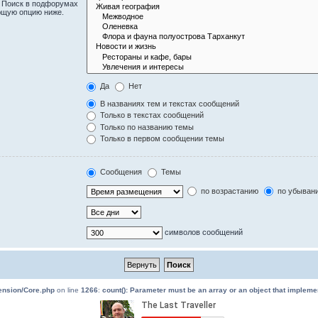
. Поиск в подфорумах
ющую опцию ниже.
Да
Нет
В названиях тем и текстах сообщений
Только в текстах сообщений
Только по названию темы
Только в первом сообщении темы
Сообщения
Темы
по возрастанию
по убыван
символов сообщений
tension/Core.php
on line
1266
:
count(): Parameter must be an array or an object that implem