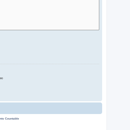
ию
ents Countable