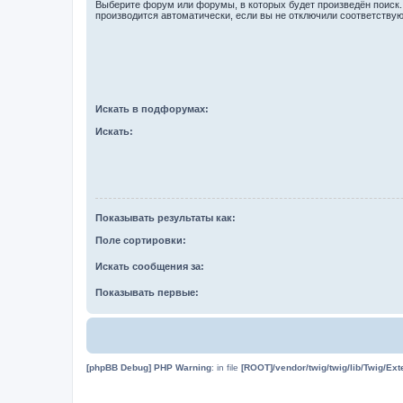
Выберите форум или форумы, в которых будет произведён поиск
производится автоматически, если вы не отключили соответству
Искать в подфорумах:
Искать:
Показывать результаты как:
Поле сортировки:
Искать сообщения за:
Показывать первые:
[phpBB Debug] PHP Warning
: in file
[ROOT]/vendor/twig/twig/lib/Twig/Ex