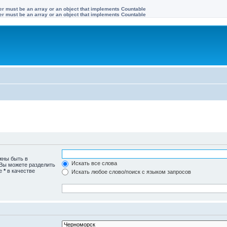
ter must be an array or an object that implements Countable
ter must be an array or an object that implements Countable
жны быть в
Искать все слова
 Вы можете разделить
те
*
в качестве
Искать любое слово/поиск с языком запросов