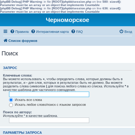
[phpBB Debug] PHP Warning
: in file
[ROOT]/phpbb/session.php
on line
580
:
sizeof():
Parameter must be an array or an object that implements Countable
[phpBB Debug] PHP Warning
: in file
[ROOT]/phpbb/session.php
on line
636
:
sizeof():
Parameter must be an array or an object that implements Countable
Черноморское
Правила
Интерактивная карта
FAQ
Вход
Список форумов
Поиск
ЗАПРОС
Ключевые слова:
Вы можете использовать
+
, чтобы определить слова, которые должны быть в
результатах, и
-
для слов, которых в результатах быть не должно. Вы можете
разделить слова символом
|
для поиска любого слова из списка. Используйте
*
в
качестве шаблона для частичного совпадения.
Искать все слова
Искать любое слово/поиск с языком запросов
Поиск по автору:
Используйте * в качестве шаблона.
ПАРАМЕТРЫ ЗАПРОСА