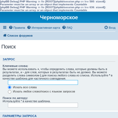
[phpBB Debug] PHP Warning
: in file
[ROOT]/phpbb/session.php
on line
580
:
sizeof():
Parameter must be an array or an object that implements Countable
[phpBB Debug] PHP Warning
: in file
[ROOT]/phpbb/session.php
on line
636
:
sizeof():
Parameter must be an array or an object that implements Countable
Черноморское
Правила
Интерактивная карта
FAQ
Вход
Список форумов
Поиск
ЗАПРОС
Ключевые слова:
Вы можете использовать
+
, чтобы определить слова, которые должны быть в
результатах, и
-
для слов, которых в результатах быть не должно. Вы можете
разделить слова символом
|
для поиска любого слова из списка. Используйте
*
в
качестве шаблона для частичного совпадения.
Искать все слова
Искать любое слово/поиск с языком запросов
Поиск по автору:
Используйте * в качестве шаблона.
ПАРАМЕТРЫ ЗАПРОСА