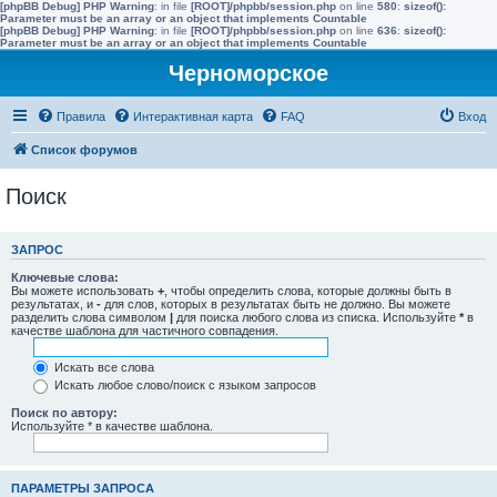
[phpBB Debug] PHP Warning
: in file
[ROOT]/phpbb/session.php
on line
580
:
sizeof():
Parameter must be an array or an object that implements Countable
[phpBB Debug] PHP Warning
: in file
[ROOT]/phpbb/session.php
on line
636
:
sizeof():
Parameter must be an array or an object that implements Countable
Черноморское
Правила
Интерактивная карта
FAQ
Вход
Список форумов
Поиск
ЗАПРОС
Ключевые слова:
Вы можете использовать
+
, чтобы определить слова, которые должны быть в
результатах, и
-
для слов, которых в результатах быть не должно. Вы можете
разделить слова символом
|
для поиска любого слова из списка. Используйте
*
в
качестве шаблона для частичного совпадения.
Искать все слова
Искать любое слово/поиск с языком запросов
Поиск по автору:
Используйте * в качестве шаблона.
ПАРАМЕТРЫ ЗАПРОСА