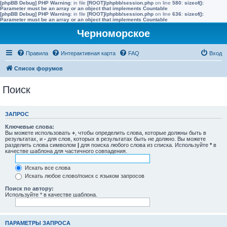
[phpBB Debug] PHP Warning
: in file
[ROOT]/phpbb/session.php
on line
580
:
sizeof():
Parameter must be an array or an object that implements Countable
[phpBB Debug] PHP Warning
: in file
[ROOT]/phpbb/session.php
on line
636
:
sizeof():
Parameter must be an array or an object that implements Countable
Черноморское
Правила
Интерактивная карта
FAQ
Вход
Список форумов
Поиск
ЗАПРОС
Ключевые слова:
Вы можете использовать
+
, чтобы определить слова, которые должны быть в
результатах, и
-
для слов, которых в результатах быть не должно. Вы можете
разделить слова символом
|
для поиска любого слова из списка. Используйте
*
в
качестве шаблона для частичного совпадения.
Искать все слова
Искать любое слово/поиск с языком запросов
Поиск по автору:
Используйте * в качестве шаблона.
ПАРАМЕТРЫ ЗАПРОСА