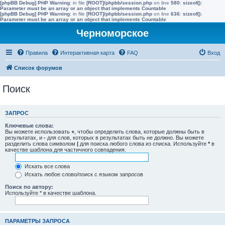
[phpBB Debug] PHP Warning
: in file
[ROOT]/phpbb/session.php
on line
580
:
sizeof():
Parameter must be an array or an object that implements Countable
[phpBB Debug] PHP Warning
: in file
[ROOT]/phpbb/session.php
on line
636
:
sizeof():
Parameter must be an array or an object that implements Countable
Черноморское
Правила
Интерактивная карта
FAQ
Вход
Список форумов
Поиск
ЗАПРОС
Ключевые слова:
Вы можете использовать
+
, чтобы определить слова, которые должны быть в
результатах, и
-
для слов, которых в результатах быть не должно. Вы можете
разделить слова символом
|
для поиска любого слова из списка. Используйте
*
в
качестве шаблона для частичного совпадения.
Искать все слова
Искать любое слово/поиск с языком запросов
Поиск по автору:
Используйте * в качестве шаблона.
ПАРАМЕТРЫ ЗАПРОСА