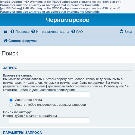
[phpBB Debug] PHP Warning
: in file
[ROOT]/phpbb/session.php
on line
580
:
sizeof():
Parameter must be an array or an object that implements Countable
[phpBB Debug] PHP Warning
: in file
[ROOT]/phpbb/session.php
on line
636
:
sizeof():
Parameter must be an array or an object that implements Countable
Черноморское
Правила
Интерактивная карта
FAQ
Вход
Список форумов
Поиск
ЗАПРОС
Ключевые слова:
Вы можете использовать
+
, чтобы определить слова, которые должны быть в
результатах, и
-
для слов, которых в результатах быть не должно. Вы можете
разделить слова символом
|
для поиска любого слова из списка. Используйте
*
в
качестве шаблона для частичного совпадения.
Искать все слова
Искать любое слово/поиск с языком запросов
Поиск по автору:
Используйте * в качестве шаблона.
ПАРАМЕТРЫ ЗАПРОСА