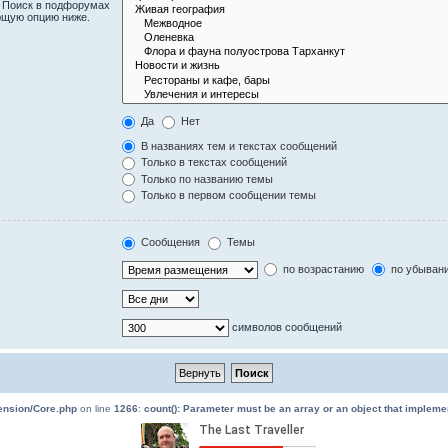
. Поиск в подфорумах
ющую опцию ниже.
Да
Нет
В названиях тем и текстах сообщений
Только в текстах сообщений
Только по названию темы
Только в первом сообщении темы
Сообщения
Темы
по возрастанию
по убыван
символов сообщений
tension/Core.php
on line
1266
:
count(): Parameter must be an array or an object that implem