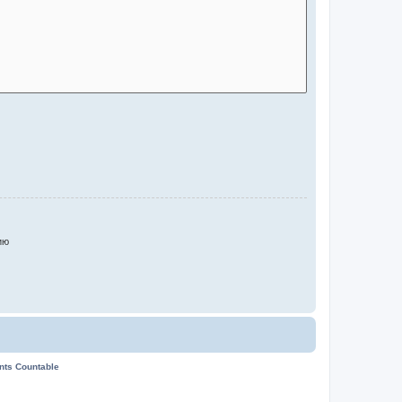
ию
ents Countable