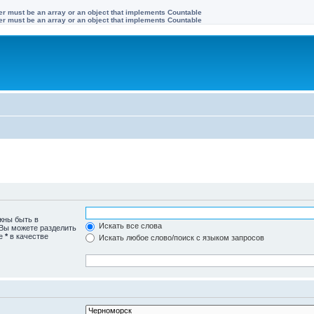
ter must be an array or an object that implements Countable
ter must be an array or an object that implements Countable
жны быть в
Искать все слова
 Вы можете разделить
те
*
в качестве
Искать любое слово/поиск с языком запросов