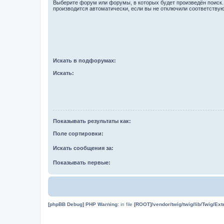
Выберите форум или форумы, в которых будет произведён поиск
производится автоматически, если вы не отключили соответству
Искать в подфорумах:
Искать:
Показывать результаты как:
Поле сортировки:
Искать сообщения за:
Показывать первые:
[phpBB Debug] PHP Warning
: in file
[ROOT]/vendor/twig/twig/lib/Twig/Ex