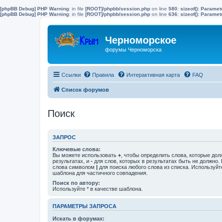
[phpBB Debug] PHP Warning
: in file
[ROOT]/phpbb/session.php
on line
580
:
sizeof(): Parame
[phpBB Debug] PHP Warning
: in file
[ROOT]/phpbb/session.php
on line
636
:
sizeof(): Parame
Черноморское
форумы Черноморска
Ссылки
Правила
Интерактивная карта
FAQ
Список форумов
Поиск
ЗАПРОС
Ключевые слова:
Вы можете использовать
+
, чтобы определить слова, которые дол
результатах, и
-
для слов, которых в результатах быть не должно.
слова символом
|
для поиска любого слова из списка. Используй
шаблона для частичного совпадения.
Поиск по автору:
Используйте * в качестве шаблона.
ПАРАМЕТРЫ ЗАПРОСА
Искать в форумах: