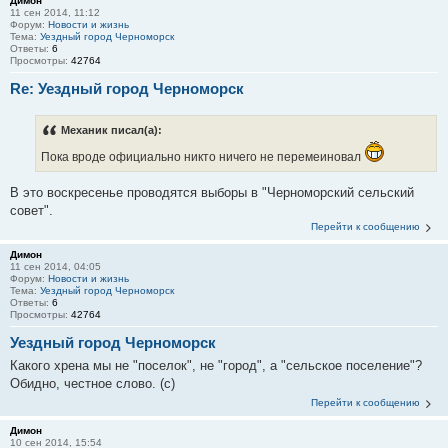
Димон
11 сен 2014, 11:12
Форум:
Новости и жизнь
Тема:
Уездный город Черноморск
Ответы:
6
Просмотры:
42764
Re: Уездный город Черноморск
Механик писал(а):
Пока вроде официально никто ничего не перемеиновал
В это воскресенье проводятся выборы в "Черноморский сельский
совет".
Перейти к сообщению
Димон
11 сен 2014, 04:05
Форум:
Новости и жизнь
Тема:
Уездный город Черноморск
Ответы:
6
Просмотры:
42764
Уездный город Черноморск
Какого хрена мы не "поселок", не "город", а "сельское поселение"?
Обидно, честное слово. (c)
Перейти к сообщению
Димон
10 сен 2014, 15:54