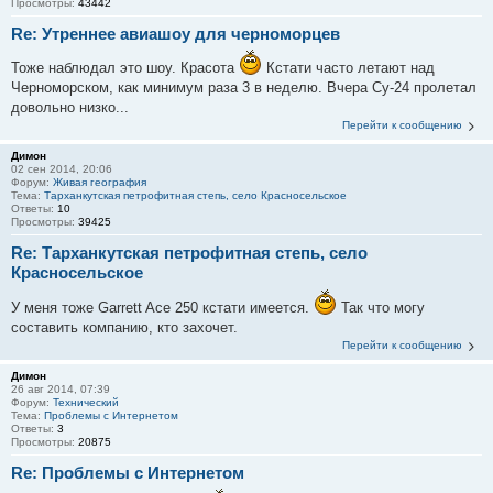
Просмотры:
43442
Re: Утреннее авиашоу для черноморцев
Тоже наблюдал это шоу. Красота
Кстати часто летают над
Черноморском, как минимум раза 3 в неделю. Вчера Су-24 пролетал
довольно низко...
Перейти к сообщению
Димон
02 сен 2014, 20:06
Форум:
Живая география
Тема:
Тарханкутская петрофитная степь, село Красносельское
Ответы:
10
Просмотры:
39425
Re: Тарханкутская петрофитная степь, село
Красносельское
У меня тоже Garrett Ace 250 кстати имеется.
Так что могу
составить компанию, кто захочет.
Перейти к сообщению
Димон
26 авг 2014, 07:39
Форум:
Технический
Тема:
Проблемы с Интернетом
Ответы:
3
Просмотры:
20875
Re: Проблемы с Интернетом