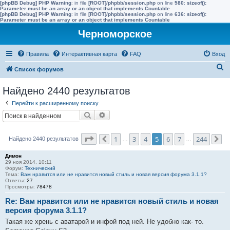
[phpBB Debug] PHP Warning
: in file
[ROOT]/phpbb/session.php
on line
580
:
sizeof():
Parameter must be an array or an object that implements Countable
[phpBB Debug] PHP Warning
: in file
[ROOT]/phpbb/session.php
on line
636
:
sizeof():
Parameter must be an array or an object that implements Countable
Черноморское
Правила
Интерактивная карта
FAQ
Вход
П
Список форумов
о
Найдено 2440 результатов
и
Перейти к расширенному поиску
с
Поиск
Расширенный поиск
к
Страница
5
из
244
1
3
4
5
6
7
244
Найдено 2440 результатов
Пред.
…
…
Сл
Димон
29 ноя 2014, 10:11
Форум:
Технический
Тема:
Вам нравится или не нравится новый стиль и новая версия форума 3.1.1?
Ответы:
27
Просмотры:
78478
Re: Вам нравится или не нравится новый стиль и новая
версия форума 3.1.1?
Такая же хрень с аватарой и инфой под ней. Не удобно как- то.