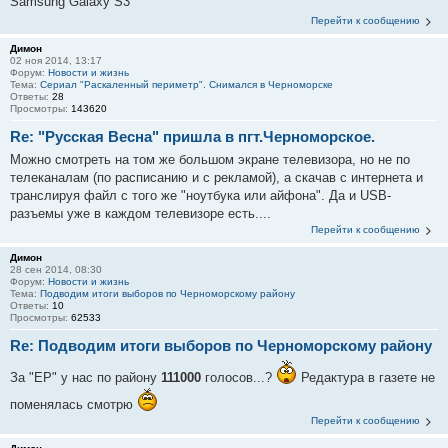
Samsung Galaxy S3
Перейти к сообщению
Димон
02 ноя 2014, 13:17
Форум:
Новости и жизнь
Тема:
Сериал "Раскаленный периметр". Снимался в Черноморске
Ответы:
28
Просмотры:
143620
Re: "Русская Весна" пришла в пгт.Черноморское.
Можно смотреть на том же большом экране телевизора, но не по
телеканалам (по расписанию и с рекламой), а скачав с интернета и
транслируя файл с того же "ноутбука или айфона". Да и USB-
разъемы уже в каждом телевизоре есть....
Перейти к сообщению
Димон
28 сен 2014, 08:30
Форум:
Новости и жизнь
Тема:
Подводим итоги выборов по Черноморскому району
Ответы:
10
Просмотры:
62533
Re: Подводим итоги выборов по Черноморскому району
За "ЕР" у нас по району
111000
голосов...?
Редактура в газете не
поменялась смотрю
Перейти к сообщению