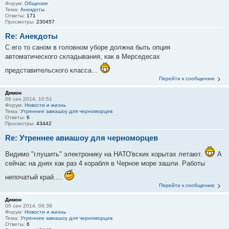
Форум:
Общение
Тема:
Анекдоты
Ответы:
171
Просмотры:
230457
Re: Анекдоты
С его то саном в головном уборе должна быть опция
автоматического складывания, как в Мерседесах
представительского класса...
Перейти к сообщению
Димон
06 сен 2014, 10:51
Форум:
Новости и жизнь
Тема:
Утреннее авиашоу для черноморцев
Ответы:
6
Просмотры:
43442
Re: Утреннее авиашоу для черноморцев
Видимо "глушить" электронику на НАТО'вских корытах летают.
А
сейчас на днях как раз 4 корабля в Черное море зашли. Работы
непочатый край....
Перейти к сообщению
Димон
06 сен 2014, 09:38
Форум:
Новости и жизнь
Тема:
Утреннее авиашоу для черноморцев
Ответы:
6