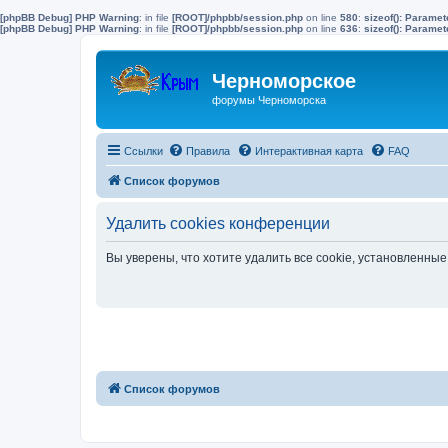
[phpBB Debug] PHP Warning
: in file
[ROOT]/phpbb/session.php
on line
580
:
sizeof(): Parame
[phpBB Debug] PHP Warning
: in file
[ROOT]/phpbb/session.php
on line
636
:
sizeof(): Parame
Черноморское
форумы Черноморска
Ссылки
Правила
Интерактивная карта
FAQ
Список форумов
Удалить cookies конференции
Вы уверены, что хотите удалить все cookie, установленн
Список форумов