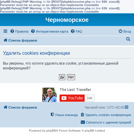
[phpBB Debug] PHP Warning
: in file
[ROOT]/phpbb/session.php
on line
580
:
sizeof():
Parameter must be an array or an object that implements Countable
[phpBB Debug] PHP Warning
: in file
[ROOT]/phpbb/session.php
on line
636
:
sizeof():
Parameter must be an array or an object that implements Countable
Черноморское
Правила
Интерактивная карта
FAQ
Вход
П
Список форумов
о
Удалить cookies конференции
и
с
Вы уверены, что хотите удалить все cookie, установленные данной
конференцией?
к
Список форумов
Часовой пояс:
UTC+02:00
Наша команда
Удалить cookies конференции
Связаться с администрацией
Powered by phpBB® Forum Software © phpBB Limited