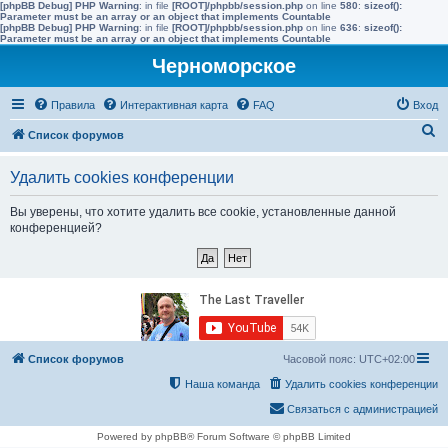
[phpBB Debug] PHP Warning
: in file
[ROOT]/phpbb/session.php
on line
580
:
sizeof():
Parameter must be an array or an object that implements Countable
[phpBB Debug] PHP Warning
: in file
[ROOT]/phpbb/session.php
on line
636
:
sizeof():
Parameter must be an array or an object that implements Countable
Черноморское
Правила
Интерактивная карта
FAQ
Вход
П
Список форумов
о
Удалить cookies конференции
и
с
Вы уверены, что хотите удалить все cookie, установленные данной
конференцией?
к
Список форумов
Часовой пояс:
UTC+02:00
Наша команда
Удалить cookies конференции
Связаться с администрацией
Powered by phpBB® Forum Software © phpBB Limited