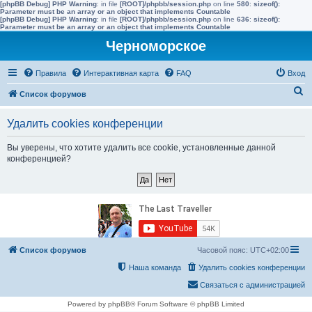
[phpBB Debug] PHP Warning
: in file
[ROOT]/phpbb/session.php
on line
580
:
sizeof():
Parameter must be an array or an object that implements Countable
[phpBB Debug] PHP Warning
: in file
[ROOT]/phpbb/session.php
on line
636
:
sizeof():
Parameter must be an array or an object that implements Countable
Черноморское
Правила
Интерактивная карта
FAQ
Вход
П
Список форумов
о
Удалить cookies конференции
и
с
Вы уверены, что хотите удалить все cookie, установленные данной
конференцией?
к
Список форумов
Часовой пояс:
UTC+02:00
Наша команда
Удалить cookies конференции
Связаться с администрацией
Powered by phpBB® Forum Software © phpBB Limited