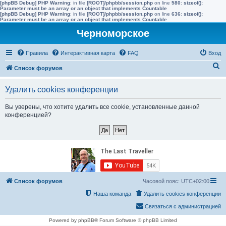
[phpBB Debug] PHP Warning
: in file
[ROOT]/phpbb/session.php
on line
580
:
sizeof():
Parameter must be an array or an object that implements Countable
[phpBB Debug] PHP Warning
: in file
[ROOT]/phpbb/session.php
on line
636
:
sizeof():
Parameter must be an array or an object that implements Countable
Черноморское
Правила
Интерактивная карта
FAQ
Вход
П
Список форумов
о
Удалить cookies конференции
и
с
Вы уверены, что хотите удалить все cookie, установленные данной
конференцией?
к
Список форумов
Часовой пояс:
UTC+02:00
Наша команда
Удалить cookies конференции
Связаться с администрацией
Powered by phpBB® Forum Software © phpBB Limited