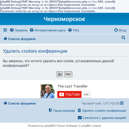
[phpBB Debug] PHP Warning
: in file
[ROOT]/phpbb/session.php
on line
580
:
sizeof():
Parameter must be an array or an object that implements Countable
[phpBB Debug] PHP Warning
: in file
[ROOT]/phpbb/session.php
on line
636
:
sizeof():
Parameter must be an array or an object that implements Countable
Черноморское
Правила
Интерактивная карта
FAQ
Вход
П
Список форумов
о
Удалить cookies конференции
и
с
Вы уверены, что хотите удалить все cookie, установленные данной
конференцией?
к
Список форумов
Часовой пояс:
UTC+02:00
Наша команда
Удалить cookies конференции
Связаться с администрацией
Powered by phpBB® Forum Software © phpBB Limited