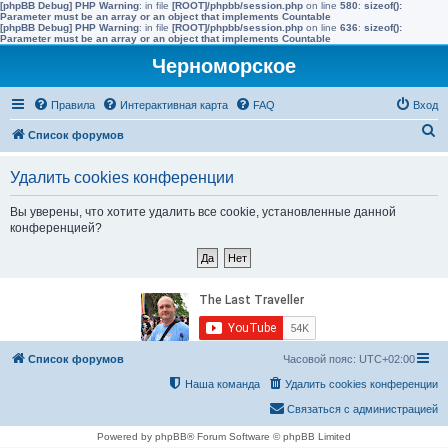
[phpBB Debug] PHP Warning
: in file
[ROOT]/phpbb/session.php
on line
580
:
sizeof():
Parameter must be an array or an object that implements Countable
[phpBB Debug] PHP Warning
: in file
[ROOT]/phpbb/session.php
on line
636
:
sizeof():
Parameter must be an array or an object that implements Countable
Черноморское
Правила
Интерактивная карта
FAQ
Вход
П
Список форумов
о
Удалить cookies конференции
и
с
Вы уверены, что хотите удалить все cookie, установленные данной
конференцией?
к
Список форумов
Часовой пояс:
UTC+02:00
Наша команда
Удалить cookies конференции
Связаться с администрацией
Powered by phpBB® Forum Software © phpBB Limited