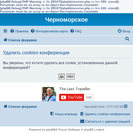
[phpBB Debug] PHP Warning
: in file
[ROOT]/phpbb/session.php
on line
580
:
sizeof():
Parameter must be an array or an object that implements Countable
[phpBB Debug] PHP Warning
: in file
[ROOT]/phpbb/session.php
on line
636
:
sizeof():
Parameter must be an array or an object that implements Countable
Черноморское
Правила
Интерактивная карта
FAQ
Вход
П
Список форумов
о
Удалить cookies конференции
и
с
Вы уверены, что хотите удалить все cookie, установленные данной
конференцией?
к
Список форумов
Часовой пояс:
UTC+02:00
Наша команда
Удалить cookies конференции
Связаться с администрацией
Powered by phpBB® Forum Software © phpBB Limited