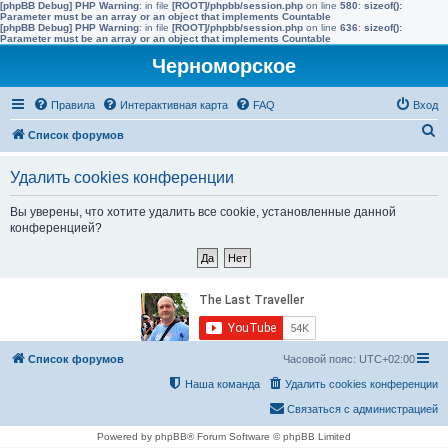
[phpBB Debug] PHP Warning
: in file
[ROOT]/phpbb/session.php
on line
580
:
sizeof():
Parameter must be an array or an object that implements Countable
[phpBB Debug] PHP Warning
: in file
[ROOT]/phpbb/session.php
on line
636
:
sizeof():
Parameter must be an array or an object that implements Countable
Черноморское
Правила
Интерактивная карта
FAQ
Вход
П
Список форумов
о
Удалить cookies конференции
и
с
Вы уверены, что хотите удалить все cookie, установленные данной
конференцией?
к
Список форумов
Часовой пояс:
UTC+02:00
Наша команда
Удалить cookies конференции
Связаться с администрацией
Powered by phpBB® Forum Software © phpBB Limited