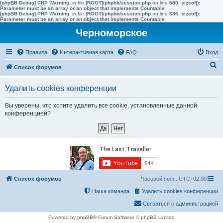
[phpBB Debug] PHP Warning
: in file
[ROOT]/phpbb/session.php
on line
580
:
sizeof():
Parameter must be an array or an object that implements Countable
[phpBB Debug] PHP Warning
: in file
[ROOT]/phpbb/session.php
on line
636
:
sizeof():
Parameter must be an array or an object that implements Countable
Черноморское
Правила
Интерактивная карта
FAQ
Вход
П
Список форумов
о
Удалить cookies конференции
и
с
Вы уверены, что хотите удалить все cookie, установленные данной
конференцией?
к
Список форумов
Часовой пояс:
UTC+02:00
Наша команда
Удалить cookies конференции
Связаться с администрацией
Powered by phpBB® Forum Software © phpBB Limited