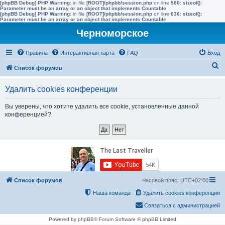
[phpBB Debug] PHP Warning
: in file
[ROOT]/phpbb/session.php
on line
580
:
sizeof():
Parameter must be an array or an object that implements Countable
[phpBB Debug] PHP Warning
: in file
[ROOT]/phpbb/session.php
on line
636
:
sizeof():
Parameter must be an array or an object that implements Countable
Черноморское
Правила
Интерактивная карта
FAQ
Вход
П
Список форумов
о
Удалить cookies конференции
и
с
Вы уверены, что хотите удалить все cookie, установленные данной
конференцией?
к
Список форумов
Часовой пояс:
UTC+02:00
Наша команда
Удалить cookies конференции
Связаться с администрацией
Powered by phpBB® Forum Software © phpBB Limited