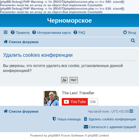
[phpBB Debug] PHP Warning
: in file
[ROOT]/phpbb/session.php
on line
580
:
sizeof():
Parameter must be an array or an object that implements Countable
[phpBB Debug] PHP Warning
: in file
[ROOT]/phpbb/session.php
on line
636
:
sizeof():
Parameter must be an array or an object that implements Countable
Черноморское
Правила
Интерактивная карта
FAQ
Вход
П
Список форумов
о
Удалить cookies конференции
и
с
Вы уверены, что хотите удалить все cookie, установленные данной
конференцией?
к
Список форумов
Часовой пояс:
UTC+02:00
Наша команда
Удалить cookies конференции
Связаться с администрацией
Powered by phpBB® Forum Software © phpBB Limited