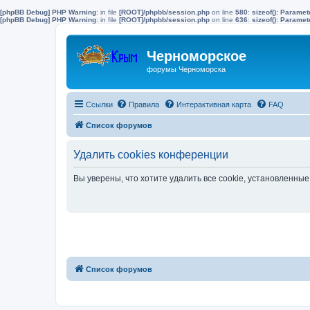
[phpBB Debug] PHP Warning
: in file
[ROOT]/phpbb/session.php
on line
580
:
sizeof(): Parame
[phpBB Debug] PHP Warning
: in file
[ROOT]/phpbb/session.php
on line
636
:
sizeof(): Parame
Черноморское
форумы Черноморска
Ссылки
Правила
Интерактивная карта
FAQ
Список форумов
Удалить cookies конференции
Вы уверены, что хотите удалить все cookie, установленн
Список форумов