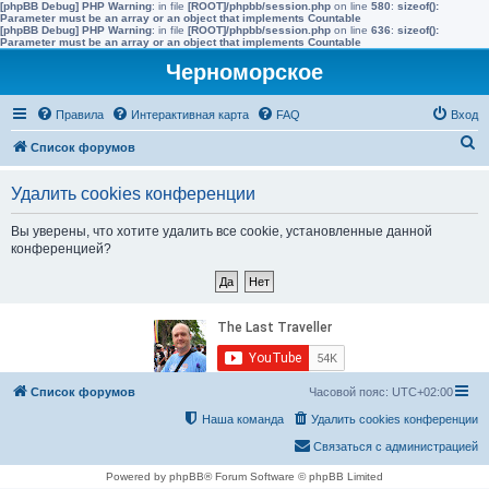
[phpBB Debug] PHP Warning
: in file
[ROOT]/phpbb/session.php
on line
580
:
sizeof():
Parameter must be an array or an object that implements Countable
[phpBB Debug] PHP Warning
: in file
[ROOT]/phpbb/session.php
on line
636
:
sizeof():
Parameter must be an array or an object that implements Countable
Черноморское
Правила
Интерактивная карта
FAQ
Вход
П
Список форумов
о
Удалить cookies конференции
и
с
Вы уверены, что хотите удалить все cookie, установленные данной
конференцией?
к
Список форумов
Часовой пояс:
UTC+02:00
Наша команда
Удалить cookies конференции
Связаться с администрацией
Powered by phpBB® Forum Software © phpBB Limited