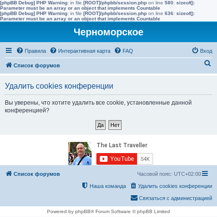
[phpBB Debug] PHP Warning
: in file
[ROOT]/phpbb/session.php
on line
580
:
sizeof():
Parameter must be an array or an object that implements Countable
[phpBB Debug] PHP Warning
: in file
[ROOT]/phpbb/session.php
on line
636
:
sizeof():
Parameter must be an array or an object that implements Countable
Черноморское
Правила
Интерактивная карта
FAQ
Вход
П
Список форумов
о
Удалить cookies конференции
и
с
Вы уверены, что хотите удалить все cookie, установленные данной
конференцией?
к
Список форумов
Часовой пояс:
UTC+02:00
Наша команда
Удалить cookies конференции
Связаться с администрацией
Powered by phpBB® Forum Software © phpBB Limited