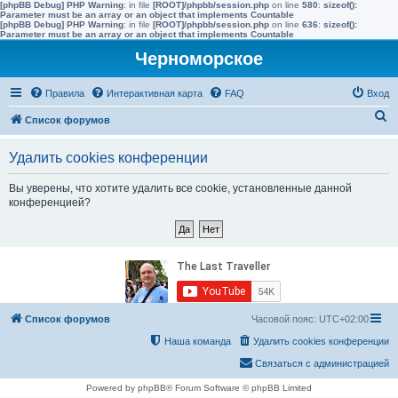
[phpBB Debug] PHP Warning
: in file
[ROOT]/phpbb/session.php
on line
580
:
sizeof():
Parameter must be an array or an object that implements Countable
[phpBB Debug] PHP Warning
: in file
[ROOT]/phpbb/session.php
on line
636
:
sizeof():
Parameter must be an array or an object that implements Countable
Черноморское
Правила
Интерактивная карта
FAQ
Вход
П
Список форумов
о
Удалить cookies конференции
и
с
Вы уверены, что хотите удалить все cookie, установленные данной
конференцией?
к
Список форумов
Часовой пояс:
UTC+02:00
Наша команда
Удалить cookies конференции
Связаться с администрацией
Powered by phpBB® Forum Software © phpBB Limited