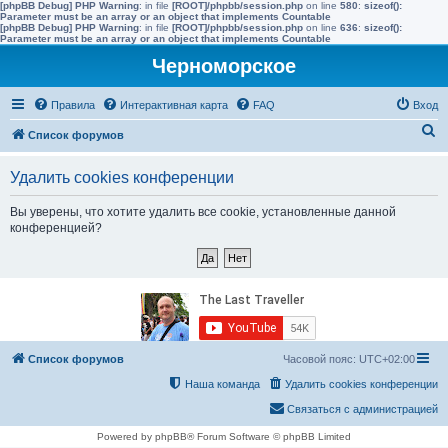
[phpBB Debug] PHP Warning
: in file
[ROOT]/phpbb/session.php
on line
580
:
sizeof():
Parameter must be an array or an object that implements Countable
[phpBB Debug] PHP Warning
: in file
[ROOT]/phpbb/session.php
on line
636
:
sizeof():
Parameter must be an array or an object that implements Countable
Черноморское
Правила
Интерактивная карта
FAQ
Вход
П
Список форумов
о
Удалить cookies конференции
и
с
Вы уверены, что хотите удалить все cookie, установленные данной
конференцией?
к
Список форумов
Часовой пояс:
UTC+02:00
Наша команда
Удалить cookies конференции
Связаться с администрацией
Powered by phpBB® Forum Software © phpBB Limited