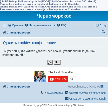
[phpBB Debug] PHP Warning
: in file
[ROOT]/phpbb/session.php
on line
580
:
sizeof():
Parameter must be an array or an object that implements Countable
[phpBB Debug] PHP Warning
: in file
[ROOT]/phpbb/session.php
on line
636
:
sizeof():
Parameter must be an array or an object that implements Countable
Черноморское
Правила
Интерактивная карта
FAQ
Вход
П
Список форумов
о
Удалить cookies конференции
и
с
Вы уверены, что хотите удалить все cookie, установленные данной
конференцией?
к
Список форумов
Часовой пояс:
UTC+02:00
Наша команда
Удалить cookies конференции
Связаться с администрацией
Powered by phpBB® Forum Software © phpBB Limited