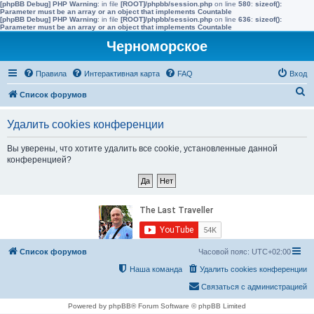
[phpBB Debug] PHP Warning
: in file
[ROOT]/phpbb/session.php
on line
580
:
sizeof():
Parameter must be an array or an object that implements Countable
[phpBB Debug] PHP Warning
: in file
[ROOT]/phpbb/session.php
on line
636
:
sizeof():
Parameter must be an array or an object that implements Countable
Черноморское
Правила
Интерактивная карта
FAQ
Вход
П
Список форумов
о
Удалить cookies конференции
и
с
Вы уверены, что хотите удалить все cookie, установленные данной
конференцией?
к
Список форумов
Часовой пояс:
UTC+02:00
Наша команда
Удалить cookies конференции
Связаться с администрацией
Powered by phpBB® Forum Software © phpBB Limited