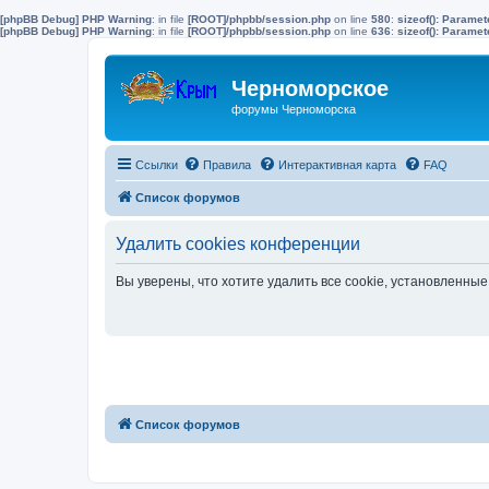
[phpBB Debug] PHP Warning
: in file
[ROOT]/phpbb/session.php
on line
580
:
sizeof(): Parame
[phpBB Debug] PHP Warning
: in file
[ROOT]/phpbb/session.php
on line
636
:
sizeof(): Parame
Черноморское
форумы Черноморска
Ссылки
Правила
Интерактивная карта
FAQ
Список форумов
Удалить cookies конференции
Вы уверены, что хотите удалить все cookie, установленн
Список форумов