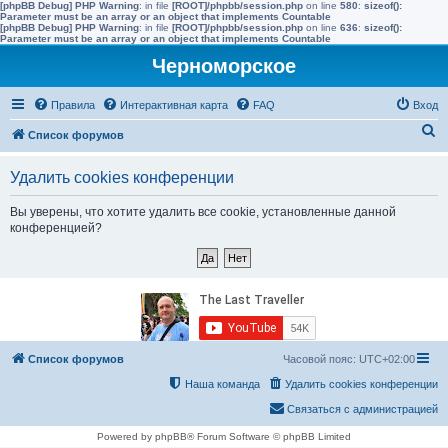
[phpBB Debug] PHP Warning
: in file
[ROOT]/phpbb/session.php
on line
580
:
sizeof():
Parameter must be an array or an object that implements Countable
[phpBB Debug] PHP Warning
: in file
[ROOT]/phpbb/session.php
on line
636
:
sizeof():
Parameter must be an array or an object that implements Countable
Черноморское
Правила
Интерактивная карта
FAQ
Вход
П
Список форумов
о
Удалить cookies конференции
и
с
Вы уверены, что хотите удалить все cookie, установленные данной
конференцией?
к
Список форумов
Часовой пояс:
UTC+02:00
Наша команда
Удалить cookies конференции
Связаться с администрацией
Powered by phpBB® Forum Software © phpBB Limited