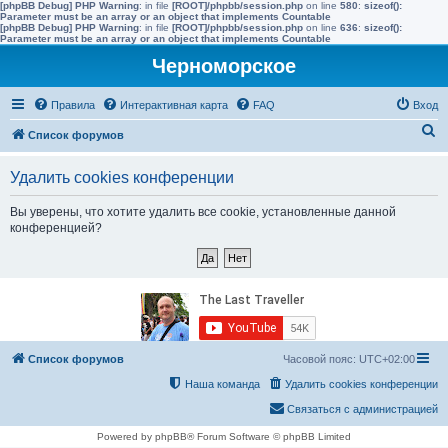
[phpBB Debug] PHP Warning
: in file
[ROOT]/phpbb/session.php
on line
580
:
sizeof():
Parameter must be an array or an object that implements Countable
[phpBB Debug] PHP Warning
: in file
[ROOT]/phpbb/session.php
on line
636
:
sizeof():
Parameter must be an array or an object that implements Countable
Черноморское
Правила
Интерактивная карта
FAQ
Вход
П
Список форумов
о
Удалить cookies конференции
и
с
Вы уверены, что хотите удалить все cookie, установленные данной
конференцией?
к
Список форумов
Часовой пояс:
UTC+02:00
Наша команда
Удалить cookies конференции
Связаться с администрацией
Powered by phpBB® Forum Software © phpBB Limited