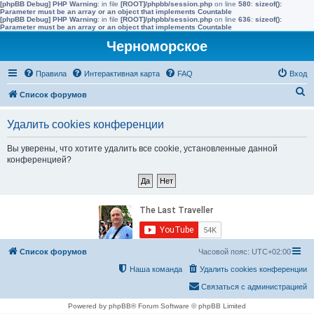
[phpBB Debug] PHP Warning
: in file
[ROOT]/phpbb/session.php
on line
580
:
sizeof():
Parameter must be an array or an object that implements Countable
[phpBB Debug] PHP Warning
: in file
[ROOT]/phpbb/session.php
on line
636
:
sizeof():
Parameter must be an array or an object that implements Countable
Черноморское
Правила
Интерактивная карта
FAQ
Вход
П
Список форумов
о
Удалить cookies конференции
и
с
Вы уверены, что хотите удалить все cookie, установленные данной
конференцией?
к
Список форумов
Часовой пояс:
UTC+02:00
Наша команда
Удалить cookies конференции
Связаться с администрацией
Powered by phpBB® Forum Software © phpBB Limited