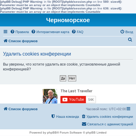
[phpBB Debug] PHP Warning
: in file
[ROOT]/phpbb/session.php
on line
580
:
sizeof():
Parameter must be an array or an object that implements Countable
[phpBB Debug] PHP Warning
: in file
[ROOT]/phpbb/session.php
on line
636
:
sizeof():
Parameter must be an array or an object that implements Countable
Черноморское
Правила
Интерактивная карта
FAQ
Вход
П
Список форумов
о
Удалить cookies конференции
и
с
Вы уверены, что хотите удалить все cookie, установленные данной
конференцией?
к
Список форумов
Часовой пояс:
UTC+02:00
Наша команда
Удалить cookies конференции
Связаться с администрацией
Powered by phpBB® Forum Software © phpBB Limited