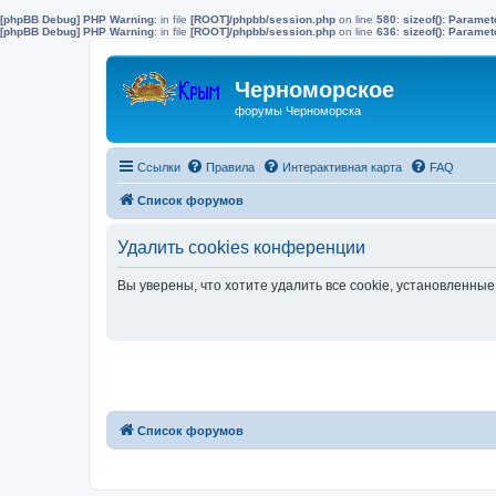
[phpBB Debug] PHP Warning
: in file
[ROOT]/phpbb/session.php
on line
580
:
sizeof(): Parame
[phpBB Debug] PHP Warning
: in file
[ROOT]/phpbb/session.php
on line
636
:
sizeof(): Parame
Черноморское
форумы Черноморска
Ссылки
Правила
Интерактивная карта
FAQ
Список форумов
Удалить cookies конференции
Вы уверены, что хотите удалить все cookie, установленн
Список форумов