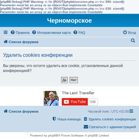
[phpBB Debug] PHP Warning
: in file
[ROOT]/phpbb/session.php
on line
580
:
sizeof():
Parameter must be an array or an object that implements Countable
[phpBB Debug] PHP Warning
: in file
[ROOT]/phpbb/session.php
on line
636
:
sizeof():
Parameter must be an array or an object that implements Countable
Черноморское
Правила
Интерактивная карта
FAQ
Вход
П
Список форумов
о
Удалить cookies конференции
и
с
Вы уверены, что хотите удалить все cookie, установленные данной
конференцией?
к
Список форумов
Часовой пояс:
UTC+02:00
Наша команда
Удалить cookies конференции
Связаться с администрацией
Powered by phpBB® Forum Software © phpBB Limited