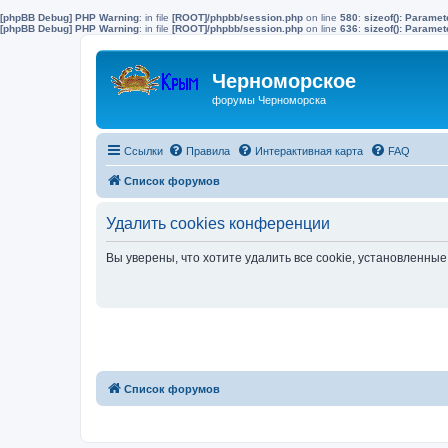
[phpBB Debug] PHP Warning
: in file
[ROOT]/phpbb/session.php
on line
580
:
sizeof(): Parame
[phpBB Debug] PHP Warning
: in file
[ROOT]/phpbb/session.php
on line
636
:
sizeof(): Parame
Черноморское
форумы Черноморска
Ссылки
Правила
Интерактивная карта
FAQ
Список форумов
Удалить cookies конференции
Вы уверены, что хотите удалить все cookie, установленн
Список форумов