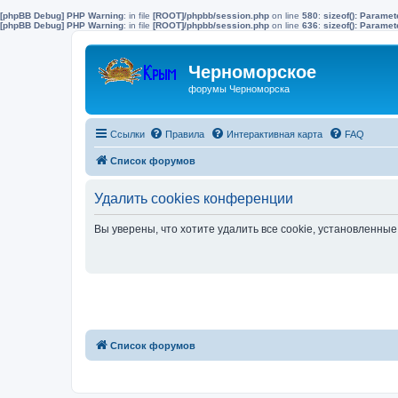
[phpBB Debug] PHP Warning
: in file
[ROOT]/phpbb/session.php
on line
580
:
sizeof(): Parame
[phpBB Debug] PHP Warning
: in file
[ROOT]/phpbb/session.php
on line
636
:
sizeof(): Parame
Черноморское
форумы Черноморска
Ссылки
Правила
Интерактивная карта
FAQ
Список форумов
Удалить cookies конференции
Вы уверены, что хотите удалить все cookie, установленн
Список форумов