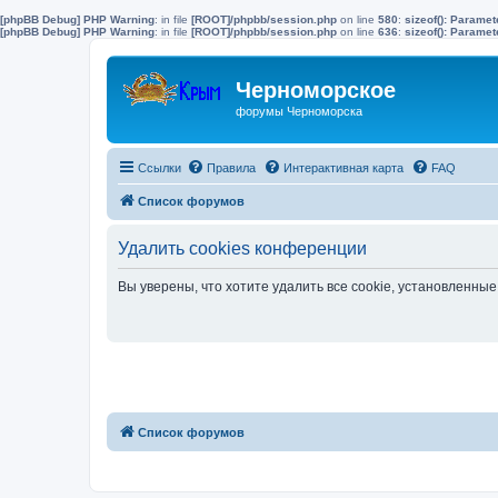
[phpBB Debug] PHP Warning
: in file
[ROOT]/phpbb/session.php
on line
580
:
sizeof(): Parame
[phpBB Debug] PHP Warning
: in file
[ROOT]/phpbb/session.php
on line
636
:
sizeof(): Parame
Черноморское
форумы Черноморска
Ссылки
Правила
Интерактивная карта
FAQ
Список форумов
Удалить cookies конференции
Вы уверены, что хотите удалить все cookie, установленн
Список форумов