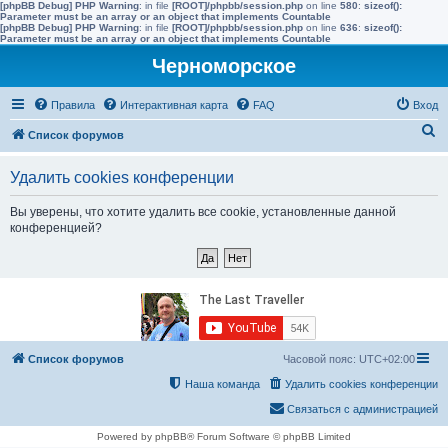
[phpBB Debug] PHP Warning
: in file
[ROOT]/phpbb/session.php
on line
580
:
sizeof():
Parameter must be an array or an object that implements Countable
[phpBB Debug] PHP Warning
: in file
[ROOT]/phpbb/session.php
on line
636
:
sizeof():
Parameter must be an array or an object that implements Countable
Черноморское
Правила
Интерактивная карта
FAQ
Вход
П
Список форумов
о
Удалить cookies конференции
и
с
Вы уверены, что хотите удалить все cookie, установленные данной
конференцией?
к
Список форумов
Часовой пояс:
UTC+02:00
Наша команда
Удалить cookies конференции
Связаться с администрацией
Powered by phpBB® Forum Software © phpBB Limited