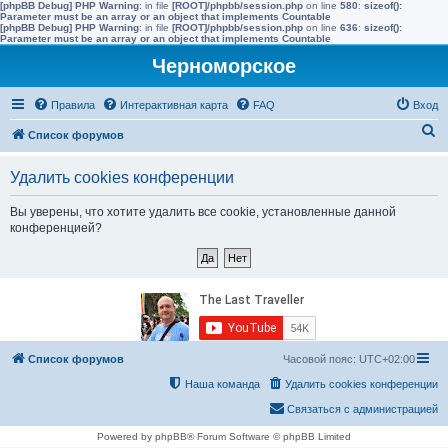
[phpBB Debug] PHP Warning
: in file
[ROOT]/phpbb/session.php
on line
580
:
sizeof():
Parameter must be an array or an object that implements Countable
[phpBB Debug] PHP Warning
: in file
[ROOT]/phpbb/session.php
on line
636
:
sizeof():
Parameter must be an array or an object that implements Countable
Черноморское
Правила
Интерактивная карта
FAQ
Вход
П
Список форумов
о
Удалить cookies конференции
и
с
Вы уверены, что хотите удалить все cookie, установленные данной
конференцией?
к
Список форумов
Часовой пояс:
UTC+02:00
Наша команда
Удалить cookies конференции
Связаться с администрацией
Powered by phpBB® Forum Software © phpBB Limited