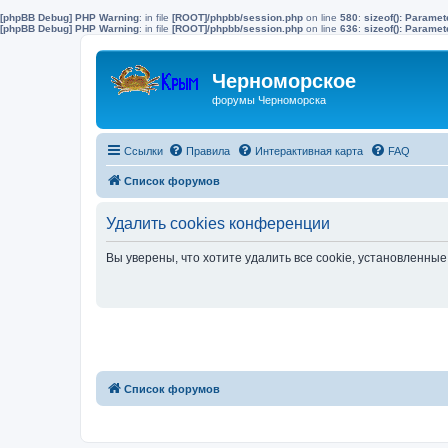
[phpBB Debug] PHP Warning
: in file
[ROOT]/phpbb/session.php
on line
580
:
sizeof(): Parame
[phpBB Debug] PHP Warning
: in file
[ROOT]/phpbb/session.php
on line
636
:
sizeof(): Parame
Черноморское
форумы Черноморска
Ссылки
Правила
Интерактивная карта
FAQ
Список форумов
Удалить cookies конференции
Вы уверены, что хотите удалить все cookie, установленн
Список форумов