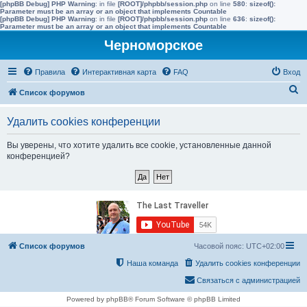
[phpBB Debug] PHP Warning
: in file
[ROOT]/phpbb/session.php
on line
580
:
sizeof():
Parameter must be an array or an object that implements Countable
[phpBB Debug] PHP Warning
: in file
[ROOT]/phpbb/session.php
on line
636
:
sizeof():
Parameter must be an array or an object that implements Countable
Черноморское
Правила
Интерактивная карта
FAQ
Вход
П
Список форумов
о
Удалить cookies конференции
и
с
Вы уверены, что хотите удалить все cookie, установленные данной
конференцией?
к
Список форумов
Часовой пояс:
UTC+02:00
Наша команда
Удалить cookies конференции
Связаться с администрацией
Powered by phpBB® Forum Software © phpBB Limited