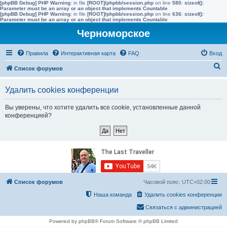
[phpBB Debug] PHP Warning
: in file
[ROOT]/phpbb/session.php
on line
580
:
sizeof():
Parameter must be an array or an object that implements Countable
[phpBB Debug] PHP Warning
: in file
[ROOT]/phpbb/session.php
on line
636
:
sizeof():
Parameter must be an array or an object that implements Countable
Черноморское
Правила
Интерактивная карта
FAQ
Вход
П
Список форумов
о
Удалить cookies конференции
и
с
Вы уверены, что хотите удалить все cookie, установленные данной
конференцией?
к
Список форумов
Часовой пояс:
UTC+02:00
Наша команда
Удалить cookies конференции
Связаться с администрацией
Powered by phpBB® Forum Software © phpBB Limited