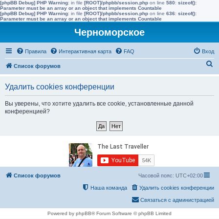
[phpBB Debug] PHP Warning
: in file
[ROOT]/phpbb/session.php
on line
580
:
sizeof():
Parameter must be an array or an object that implements Countable
[phpBB Debug] PHP Warning
: in file
[ROOT]/phpbb/session.php
on line
636
:
sizeof():
Parameter must be an array or an object that implements Countable
Черноморское
Правила
Интерактивная карта
FAQ
Вход
П
Список форумов
о
Удалить cookies конференции
и
с
Вы уверены, что хотите удалить все cookie, установленные данной
конференцией?
к
Список форумов
Часовой пояс:
UTC+02:00
Наша команда
Удалить cookies конференции
Связаться с администрацией
Powered by phpBB® Forum Software © phpBB Limited